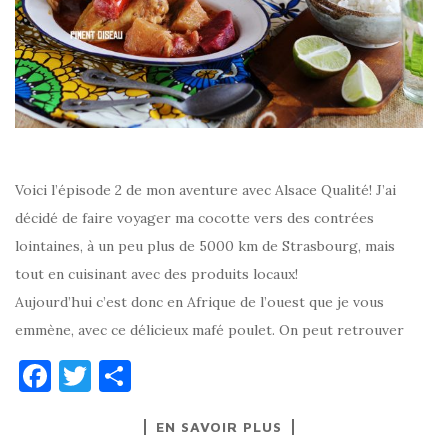
Voici l’épisode 2 de mon aventure avec Alsace Qualité! J’ai
décidé de faire voyager ma cocotte vers des contrées
lointaines, à un peu plus de 5000 km de Strasbourg, mais
tout en cuisinant avec des produits locaux!
Aujourd’hui c’est donc en Afrique de l’ouest que je vous
emmène, avec ce délicieux mafé poulet. On peut retrouver
F
T
P
a
w
ar
EN SAVOIR PLUS
c
it
ta