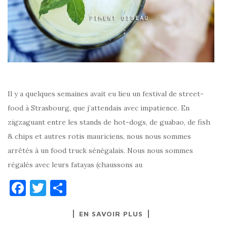
Il y a quelques semaines avait eu lieu un festival de street-
food à Strasbourg, que j’attendais avec impatience. En
zigzaguant entre les stands de hot-dogs, de guabao, de fish
& chips et autres rotis mauriciens, nous nous sommes
arrêtés à un food truck sénégalais. Nous nous sommes
régalés avec leurs fatayas (chaussons au
F
T
P
a
w
ar
EN SAVOIR PLUS
c
it
ta