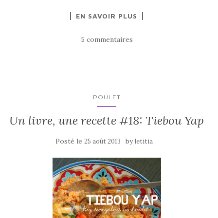
a
w
ar
EN SAVOIR PLUS
c
it
ta
e
te
g
5 commentaires
b
r
er
o
o
k
POULET
Un livre, une recette #18: Tiebou Yap
Posté le
by
25 août 2013
letitia