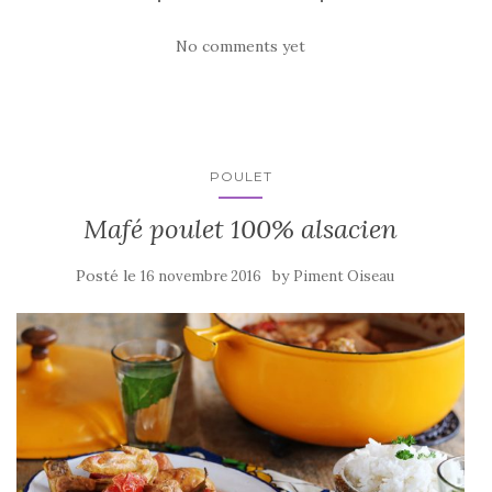
c
it
ta
e
te
g
No comments yet
b
r
er
o
o
k
POULET
Mafé poulet 100% alsacien
Posté le
by
16 novembre 2016
Piment Oiseau