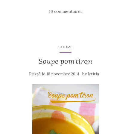
c
it
ta
e
te
g
16 commentaires
b
r
er
o
o
k
SOUPE
Soupe pom’tiron
Posté le
by
18 novembre 2014
letitia