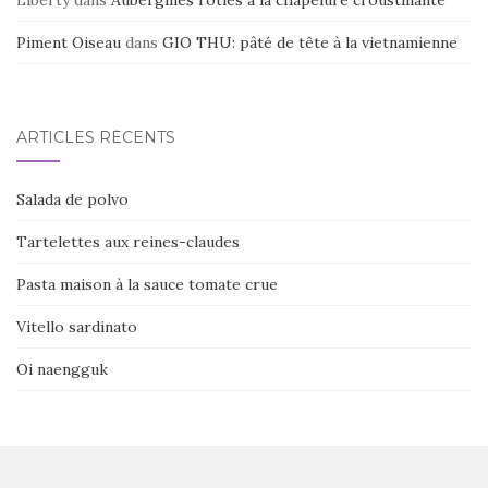
Liberty
dans
Aubergines rôties à la chapelure croustillante
Piment Oiseau
dans
GIO THU: pâté de tête à la vietnamienne
ARTICLES RÉCENTS
Salada de polvo
Tartelettes aux reines-claudes
Pasta maison à la sauce tomate crue
Vitello sardinato
Oi naengguk