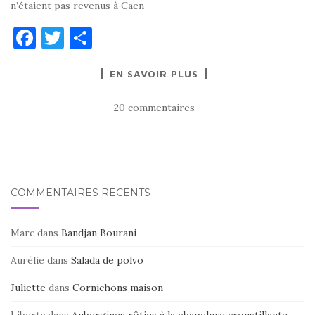
n’étaient pas revenus à Caen
F
T
P
a
w
ar
EN SAVOIR PLUS
c
it
ta
e
te
g
20 commentaires
b
r
er
o
o
k
COMMENTAIRES RÉCENTS
Marc
dans
Bandjan Bourani
Aurélie
dans
Salada de polvo
Juliette
dans
Cornichons maison