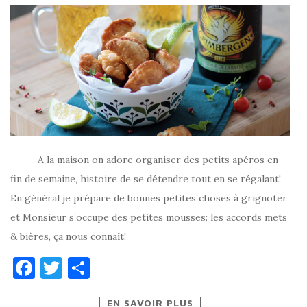
A la maison on adore organiser des petits apéros en
fin de semaine, histoire de se détendre tout en se régalant!
En général je prépare de bonnes petites choses à grignoter
et Monsieur s’occupe des petites mousses: les accords mets
& bières, ça nous connaît!
F
T
P
a
w
ar
EN SAVOIR PLUS