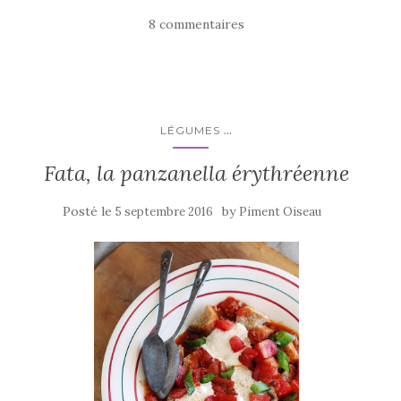
e
te
g
8 commentaires
b
r
er
o
o
k
...
LÉGUMES
Fata, la panzanella érythréenne
Posté le
by
5 septembre 2016
Piment Oiseau