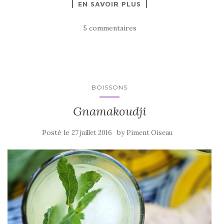
EN SAVOIR PLUS
c
it
ta
e
te
g
5 commentaires
b
r
er
o
o
k
BOISSONS
Gnamakoudji
Posté le
by
27 juillet 2016
Piment Oiseau