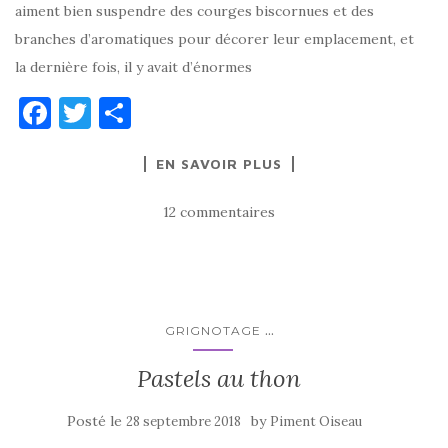
aiment bien suspendre des courges biscornues et des
branches d’aromatiques pour décorer leur emplacement, et
la dernière fois, il y avait d’énormes
F
T
P
a
w
ar
EN SAVOIR PLUS
c
it
ta
e
te
g
12 commentaires
b
r
er
o
o
k
...
GRIGNOTAGE
Pastels au thon
Posté le
by
28 septembre 2018
Piment Oiseau