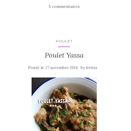
e
te
g
5 commentaires
b
r
er
o
o
k
POULET
Poulet Yassa
Posté le
by
27 novembre 2014
letitia