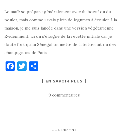
Le mafé se prépare généralement avec du boeuf ou du
poulet, mais comme j’avais plein de légumes à écouler à la
maison, je me suis lancée dans une version végétarienne.
Evidemment, ici on s’éloigne de la recette initiale car je
doute fort qu’au Sénégal on mette de la butternut ou des
champignons de Paris
F
T
P
a
w
ar
EN SAVOIR PLUS
c
it
ta
e
te
g
9 commentaires
b
r
er
o
o
CONDIMENT