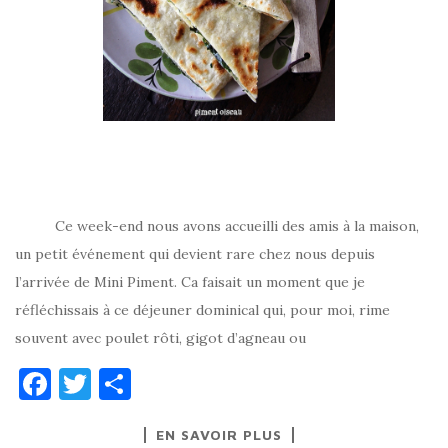
Ce week-end nous avons accueilli des amis à la maison,
un petit événement qui devient rare chez nous depuis
l’arrivée de Mini Piment. Ca faisait un moment que je
réfléchissais à ce déjeuner dominical qui, pour moi, rime
souvent avec poulet rôti, gigot d’agneau ou
F
T
P
a
w
ar
EN SAVOIR PLUS
c
it
ta