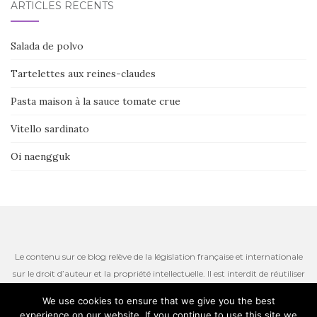
ARTICLES RÉCENTS
Salada de polvo
Tartelettes aux reines-claudes
Pasta maison à la sauce tomate crue
Vitello sardinato
Oi naengguk
Le contenu sur ce blog relève de la législation française et internationale
sur le droit d’auteur et la propriété intellectuelle. Il est interdit de réutiliser
ou de reproduire le contenu du site, incluant les textes, les photos ou
We use cookies to ensure that we give you the best
autres ressources iconographiques qui restent la propriété de l’auteur.
experience on our website. If you continue to use this site we