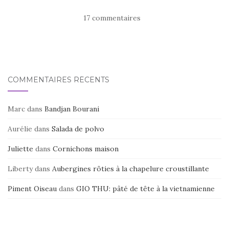
e
te
g
17 commentaires
b
r
er
o
o
k
COMMENTAIRES RÉCENTS
Marc
dans
Bandjan Bourani
Aurélie
dans
Salada de polvo
Juliette
dans
Cornichons maison
Liberty
dans
Aubergines rôties à la chapelure croustillante
Piment Oiseau
dans
GIO THU: pâté de tête à la vietnamienne