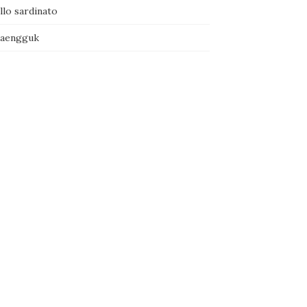
llo sardinato
naengguk