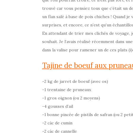
que l’on pourrait croire, ce n’est pas fort, et
trouvé car vous pensiez tous que c’était un dess
un flan salé à base de pois chiches ! Quand je 
surprises, et encore, ce n’est qu’un échantillo
En attendant de trier mes clichés de voyage, j
souhait. Je l’avais réalisé récemment dans un
dans la valise pour ramener un de ces plats (i)
Tajine de boeuf aux prune
-2 kg de jarret de boeuf (avec os)
-1 trentaine de pruneaux
-1 gros oignon (ou 2 moyens)
-4 gousses d’ail
-1 bonne pincée de pistils de safran (ou 2 pet
-2 càc de cumin
-2 càc de cannelle