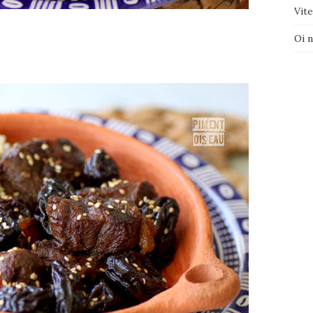
Vite
–
Oi 