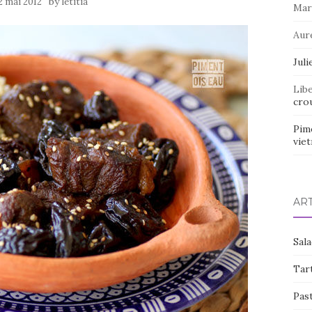
by
2 mai 2012
letitia
Mar
Aur
Juli
Lib
crou
Pim
vie
AR
Sal
Tart
Pas