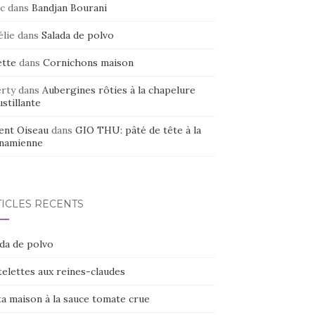
c
dans
Bandjan Bourani
élie
dans
Salada de polvo
ette
dans
Cornichons maison
erty
dans
Aubergines rôties à la chapelure
stillante
ent Oiseau
dans
GIO THU: pâté de tête à la
tnamienne
TICLES RÉCENTS
ada de polvo
elettes aux reines-claudes
ta maison à la sauce tomate crue