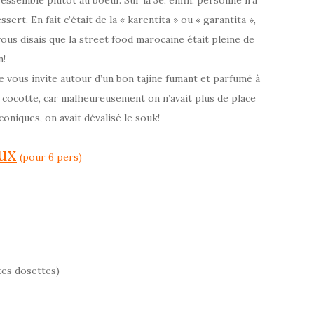
 ressemble plutôt au boeuf. Sur la 3e, enfin, personne n’a
ert. En fait c’était de la « karentita » ou « garantita »,
vous disais que la street food marocaine était pleine de
n!
e vous invite autour d’un bon tajine fumant et parfumé à
e cocotte, car malheureusement on n’avait plus de place
coniques, on avait dévalisé le souk!
aux
(pour 6 pers)
ites dosettes)