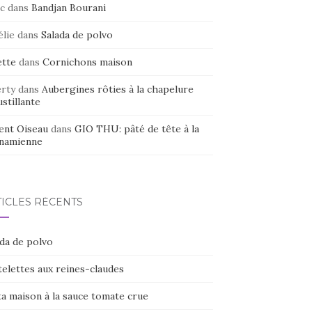
c
dans
Bandjan Bourani
élie
dans
Salada de polvo
ette
dans
Cornichons maison
erty
dans
Aubergines rôties à la chapelure
stillante
ent Oiseau
dans
GIO THU: pâté de tête à la
tnamienne
TICLES RÉCENTS
ada de polvo
elettes aux reines-claudes
ta maison à la sauce tomate crue