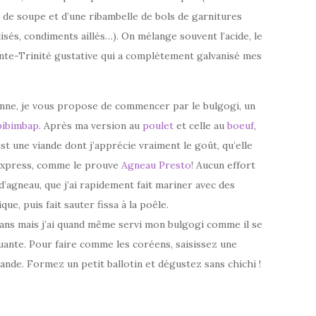
z, de soupe et d’une ribambelle de bols de garnitures
sés, condiments aillés…). On mélange souvent l’acide, le
ainte-Trinité gustative qui a complètement galvanisé mes
éenne, je vous propose de commencer par le bulgogi, un
bibimbap
. Après ma version au
poulet
et celle au
boeuf
,
t une viande dont j’apprécie vraiment le goût, qu’elle
 express, comme le prouve
Agneau Presto
! Aucun effort
cé d’agneau, que j’ai rapidement fait mariner avec des
que, puis fait sauter fissa à la poêle.
hans mais j’ai quand même servi mon bulgogi comme il se
oquante. Pour faire comme les coréens, saisissez une
viande. Formez un petit ballotin et dégustez sans chichi !