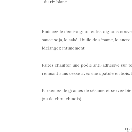
-du riz blanc
Emincez le demi-oignon et les oignons nouveau
sauce soja, le saké, l’huile de sésame, le sucre, 
Mélangez intimement.
Faites chauffer une poêle anti-adhésive sur feu
remuant sans cesse avec une spatule en bois. I
Parsemez de graines de sésame et servez bien 
(ou de chou chinois).
맛