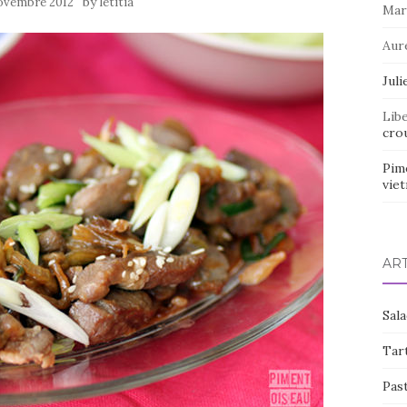
by
ovembre 2012
letitia
Mar
Aur
Juli
Lib
crou
Pim
vie
AR
Sal
Tart
Pas