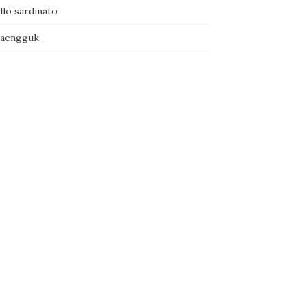
llo sardinato
naengguk