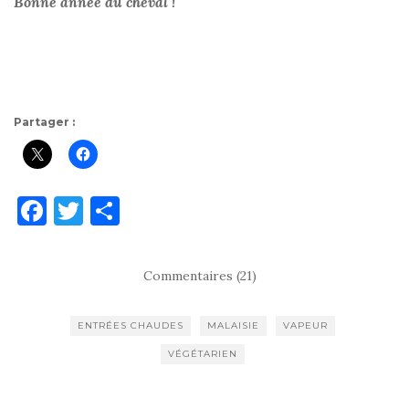
Bonne année du cheval !
Partager :
F
T
P
a
w
ar
c
it
ta
Commentaires (21)
e
te
g
b
r
er
ENTRÉES CHAUDES
MALAISIE
VAPEUR
o
VÉGÉTARIEN
o