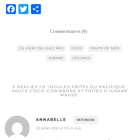
F
T
P
a
w
ar
c
it
ta
Commentaires (9)
e
te
g
b
r
er
ÇA VIENT DE CHEZ MOI
COCO
FRUITS DE MER
o
IGNAME
LÉGUMES
o
k
9 REPLIES TO “MOULES-FRITES DU PACIFIQUE:
SAUCE COCO-CORIANDRE ET FRITES D’IGNAME
MAUVE”
ANNABELLE
RÉPONDRE
26 juillet 2010 at 11 h 11 min