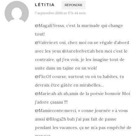
LÉTITIA
RÉPONDRE
7 septembre 2010 at 17 h 44 min
@Magali:Yesss, c’est la marinade qui change
tout!
@Valérie:et oui, chez moi on se régale d’abord
avec les yeux @Aurelvelvet:ah ben moi c’est le
contraire, qd j’en vois, je les imagine tout de
suite dans un tajine ou un wok!
@Flo:Of course, surtout vu où tu habites, tu
devrais être gâtée en mirabelles…
@Marie:ah ah ah,amis de la poésie bonsoir Moi
j’adore çaaaaa !!!!
@Mamieconte:merci, « conne journée » à vous
aussi @Bloga2h bah j’ai pas fait de pause
pendant les vacances, ça ne m’a pas empêché de