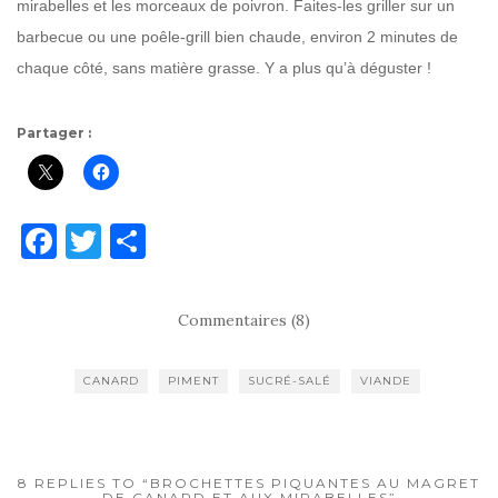
mirabelles et les morceaux de poivron. Faites-les griller sur un
barbecue ou une poêle-grill bien chaude, environ 2 minutes de
chaque côté, sans matière grasse. Y a plus qu’à déguster !
Partager :
F
T
P
a
w
ar
c
it
ta
Commentaires (8)
e
te
g
b
r
er
CANARD
PIMENT
SUCRÉ-SALÉ
VIANDE
o
o
k
8 REPLIES TO “BROCHETTES PIQUANTES AU MAGRET
DE CANARD ET AUX MIRABELLES”