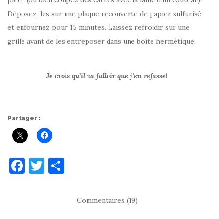
pièce (ou bien coupez des carrés avec la lame d’un couteau).
Déposez-les sur une plaque recouverte de papier sulfurisé
et enfournez pour 15 minutes. Laissez refroidir sur une
grille avant de les entreposer dans une boîte hermétique.
Je crois qu’il va falloir que j’en refasse!
Partager :
F
T
P
a
w
ar
c
it
ta
Commentaires (19)
e
te
g