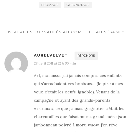
b
r
er
FROMAGE
GRIGNOTAGE
o
o
k
19 REPLIES TO “SABLÉS AU COMTÉ ET AU SÉSAME”
AURELVELVET
RÉPONDRE
28 avril 2011 at 12 h 05 min
Arf, moi aussi, j’ai jamais compris ces enfants
qui s’arrachaient ces bonbons… (le pire à mes
yeux, c’était les oeufs, ignoble). Venant de la
campagne et ayant des grands-parents
« ruraux », ce que j’aimais grignoter c’était les
charcutailles que faisaient ma grand-mère (son
jambonneau poivré à mort, waow, j’en rêve