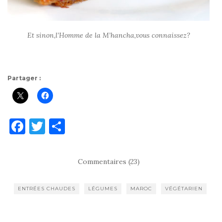
Et sinon,l’Homme de la M’hancha,
vous connaissez
?
Partager :
F
T
P
a
w
ar
c
it
ta
Commentaires (23)
e
te
g
b
r
er
ENTRÉES CHAUDES
LÉGUMES
MAROC
VÉGÉTARIEN
o
o