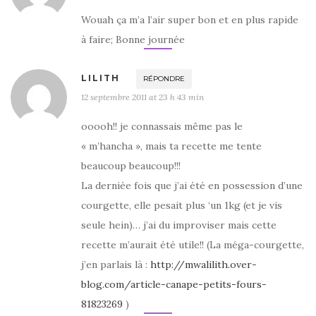
Wouah ça m’a l’air super bon et en plus rapide
à faire; Bonne journée
LILITH
RÉPONDRE
12 septembre 2011 at 23 h 43 min
ooooh!! je connassais même pas le
« m’hancha », mais ta recette me tente
beaucoup beaucoup!!!
La dernièe fois que j’ai été en possession d’une
courgette, elle pesait plus ‘un 1kg (et je vis
seule hein)… j’ai du improviser mais cette
recette m’aurait été utile!! (La méga-courgette,
j’en parlais là :
http://mwalilith.over-
blog.com/article-canape-petits-fours-
81823269
)