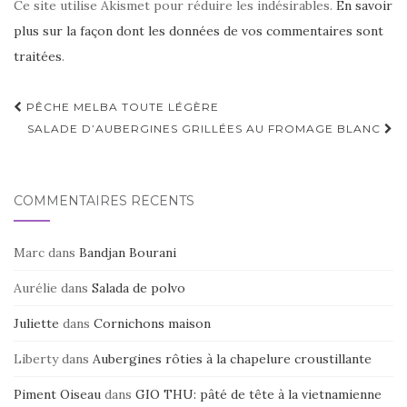
Ce site utilise Akismet pour réduire les indésirables.
En savoir
plus sur la façon dont les données de vos commentaires sont
traitées
.
Navigation
PÊCHE MELBA TOUTE LÉGÈRE
d'article
SALADE D’AUBERGINES GRILLÉES AU FROMAGE BLANC
COMMENTAIRES RÉCENTS
Marc
dans
Bandjan Bourani
Aurélie
dans
Salada de polvo
Juliette
dans
Cornichons maison
Liberty
dans
Aubergines rôties à la chapelure croustillante
Piment Oiseau
dans
GIO THU: pâté de tête à la vietnamienne