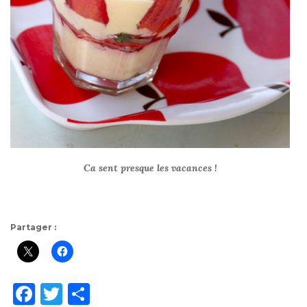
Ca sent presque les vacances !
Partager :
F
T
P