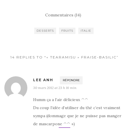
a
w
ar
c
it
ta
Commentaires (14)
e
te
g
b
r
er
DESSERTS
FRUITS
ITALIE
o
o
k
14 REPLIES TO “« TEARAMISU » FRAISE-BASILIC”
LEE ANH
RÉPONDRE
30 mars 2012 at 23 h 16 min
Humm ça a l’air délicieux ^^
Du coup l’idée d’utiliser du thé c’est vraiment
sympa (dommage que je ne puisse pas manger
de mascarpone ^^ »)