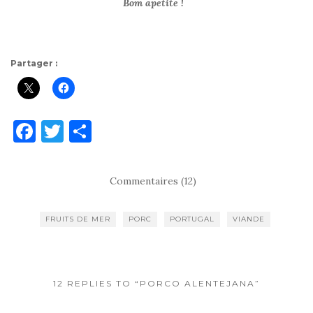
Bom apetite !
Partager :
F
T
P
a
w
ar
c
it
ta
Commentaires (12)
e
te
g
b
r
er
FRUITS DE MER
PORC
PORTUGAL
VIANDE
o
o
k
12 REPLIES TO “PORCO ALENTEJANA”