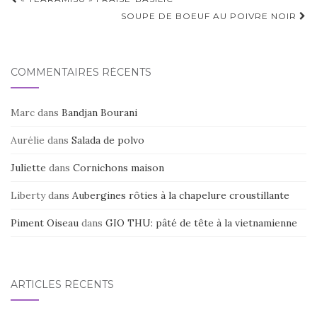
Navigation
d'article
SOUPE DE BOEUF AU POIVRE NOIR
COMMENTAIRES RÉCENTS
Marc
dans
Bandjan Bourani
Aurélie
dans
Salada de polvo
Juliette
dans
Cornichons maison
Liberty
dans
Aubergines rôties à la chapelure croustillante
Piment Oiseau
dans
GIO THU: pâté de tête à la vietnamienne
ARTICLES RÉCENTS