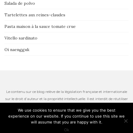
Salada de polvo
Tartelettes aux reines-claudes
Pasta maison à la sauce tomate crue
Vitello sardinato
Oi naengguk
Le contenu sur ce blog relève de la législation française et internationale
sur le droit d’auteur et la propriété intellectuelle. Il est interdit de réutiliser
ou de reproduire le contenu du site, incluant les textes, les photos ou
We use cookies to ensure that we give you the best
autres ressources iconographiques qui restent la propriété de l’auteur.
experience on our website. If you continue to use this site we
Thème par
Colorlib
. Propulsé par
WordPress
will assume that you are happy with it.
Ok