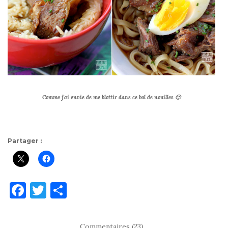
Comme j’ai envie de me blottir dans ce bol de nouilles 🙂
Partager :
F
T
P
a
w
ar
c
it
ta
Commentaires (23)