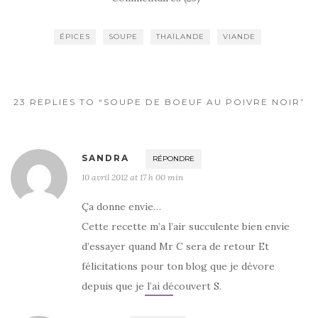
e
te
g
b
r
er
ÉPICES
SOUPE
THAÏLANDE
VIANDE
o
o
k
23 REPLIES TO “SOUPE DE BOEUF AU POIVRE NOIR”
SANDRA
RÉPONDRE
10 avril 2012 at 17 h 00 min
Ça donne envie…
Cette recette m’a l’air succulente bien envie
d’essayer quand Mr C sera de retour Et
félicitations pour ton blog que je dévore
depuis que je l’ai découvert S.