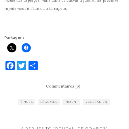
même des asperges, mais dans ce cas-là il faudra les précuire
rapidement à l’eau ou à la vapeur.
Partager :
F
T
P
a
w
ar
c
it
ta
Commentaires (6)
e
te
g
b
r
er
ÉPICES
LÉGUMES
PIMENT
VÉGÉTARIEN
o
o
6 REPLIES TO “ROUGAIL DE GOMBOS”