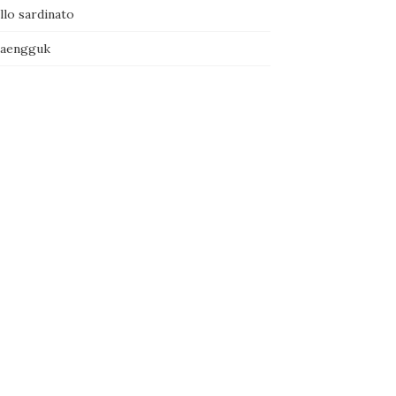
llo sardinato
naengguk