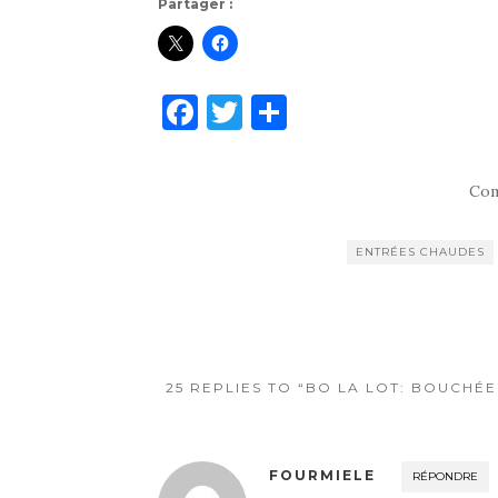
Partager :
F
T
P
a
w
ar
c
it
ta
Com
e
te
g
b
r
er
ENTRÉES CHAUDES
o
o
k
25 REPLIES TO “BO LA LOT: BOUCHÉE
FOURMIELE
RÉPONDRE