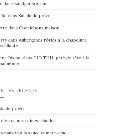
c
dans
Bandjan Bourani
élie
dans
Salada de polvo
ette
dans
Cornichons maison
erty
dans
Aubergines rôties à la chapelure
stillante
ent Oiseau
dans
GIO THU: pâté de tête à la
tnamienne
TICLES RÉCENTS
ada de polvo
elettes aux reines-claudes
ta maison à la sauce tomate crue