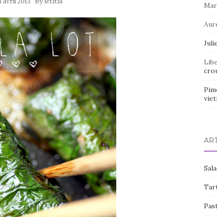
by
4 avril 2013
letitia
Mar
Aur
Juli
Lib
crou
Pim
vie
AR
Sal
Tart
Pas