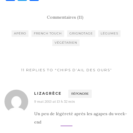
a
w
ar
c
it
ta
Commentaires (11)
e
te
g
b
r
er
APÉRO
FRENCH TOUCH
GRIGNOTAGE
LÉGUMES
o
VÉGÉTARIEN
o
k
11 REPLIES TO “CHIPS D’AIL DES OURS”
LIZAGRÈCE
RÉPONDRE
9 mai 2013 at 13 h 52 min
Un peu de légèreté après les agapes du week-
end