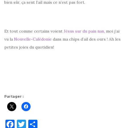
bien sûr, ça sent l’ail mais ce n’est pas fort.
Et tout comme certains voient
Jésus sur du pain nan
, moi j’ai
vu la
Nouvelle-Calédonie
dans ma chips d’ail des ours ! Ah les
petites joies du quotidien!
Partager :
F
T
P