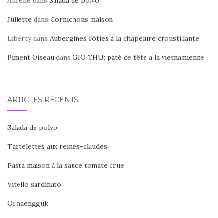
Aurélie
dans
Salada de polvo
Juliette
dans
Cornichons maison
Liberty
dans
Aubergines rôties à la chapelure croustillante
Piment Oiseau
dans
GIO THU: pâté de tête à la vietnamienne
ARTICLES RÉCENTS
Salada de polvo
Tartelettes aux reines-claudes
Pasta maison à la sauce tomate crue
Vitello sardinato
Oi naengguk