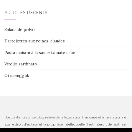
ARTICLES RÉCENTS
Salada de polvo
Tartelettes aux reines-claudes
Pasta maison à la sauce tomate crue
Vitello sardinato
Oi naengguk
Le contenu sur ce blog relève de la législation française et internationale
sur le droit d’auteur et la propriété intellectuelle. Il est interdit de réutiliser
ou de reproduire le contenu du site, incluant les textes, les photos ou