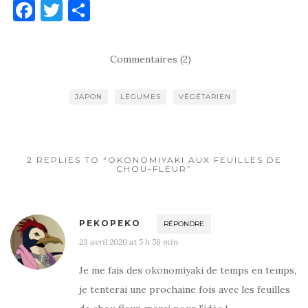
F
T
P
a
w
ar
c
it
ta
Commentaires (2)
e
te
g
b
r
er
JAPON
LÉGUMES
VÉGÉTARIEN
o
o
k
2 REPLIES TO “OKONOMIYAKI AUX FEUILLES DE
CHOU-FLEUR”
PEKOPEKO
RÉPONDRE
23 avril 2020 at 5 h 58 min
Je me fais des okonomiyaki de temps en temps,
je tenterai une prochaine fois avec les feuilles