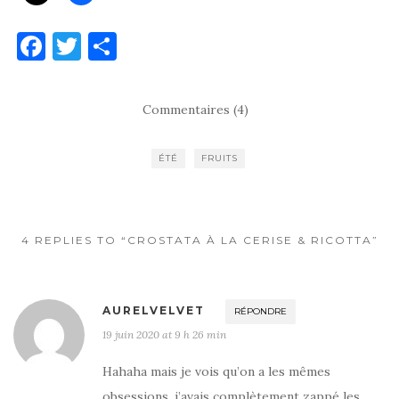
F
T
P
a
w
ar
c
it
ta
Commentaires (4)
e
te
g
b
r
er
ÉTÉ
FRUITS
o
o
k
4 REPLIES TO “CROSTATA À LA CERISE & RICOTTA”
AURELVELVET
RÉPONDRE
19 juin 2020 at 9 h 26 min
Hahaha mais je vois qu’on a les mêmes
obsessions, j’avais complètement zappé les