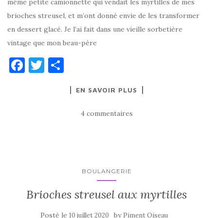
même petite camionnette qui vendait les myrtilles de mes
brioches streusel, et m’ont donné envie de les transformer
en dessert glacé. Je l’ai fait dans une vieille sorbetière
vintage que mon beau-père
F
T
P
a
w
ar
EN SAVOIR PLUS
c
it
ta
e
te
g
4 commentaires
b
r
er
o
o
k
BOULANGERIE
Brioches streusel aux myrtilles
Posté le
by
10 juillet 2020
Piment Oiseau