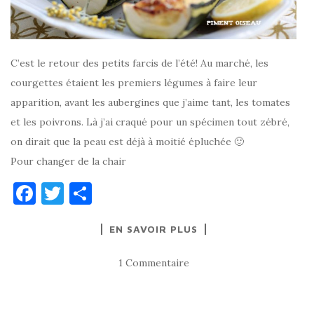
C’est le retour des petits farcis de l’été! Au marché, les
courgettes étaient les premiers légumes à faire leur
apparition, avant les aubergines que j’aime tant, les tomates
et les poivrons. Là j’ai craqué pour un spécimen tout zébré,
on dirait que la peau est déjà à moitié épluchée 🙂
Pour changer de la chair
F
T
P
a
w
ar
EN SAVOIR PLUS
c
it
ta
e
te
g
1 Commentaire
b
r
er
o