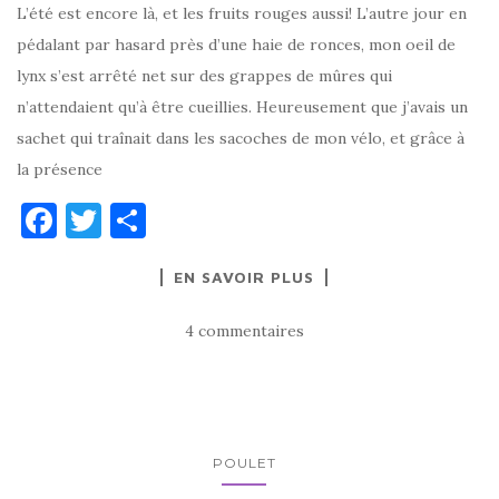
L’été est encore là, et les fruits rouges aussi! L’autre jour en
pédalant par hasard près d’une haie de ronces, mon oeil de
lynx s’est arrêté net sur des grappes de mûres qui
n’attendaient qu’à être cueillies. Heureusement que j’avais un
sachet qui traînait dans les sacoches de mon vélo, et grâce à
la présence
F
T
P
a
w
ar
EN SAVOIR PLUS
c
it
ta
e
te
g
4 commentaires
b
r
er
o
o
k
POULET