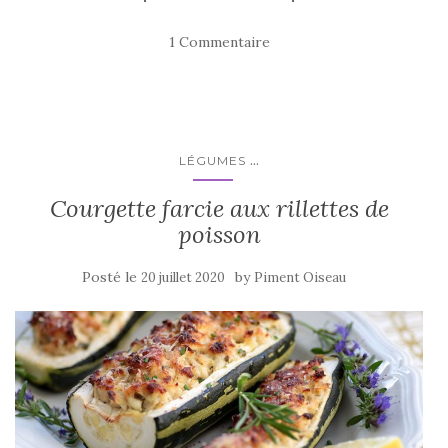
c
it
ta
e
te
g
1 Commentaire
b
r
er
o
o
k
...
LÉGUMES
Courgette farcie aux rillettes de
poisson
Posté le
by
20 juillet 2020
Piment Oiseau