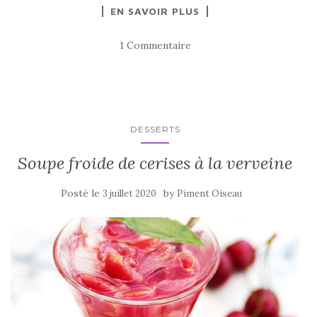
EN SAVOIR PLUS
c
it
ta
e
te
g
1 Commentaire
b
r
er
o
o
k
DESSERTS
Soupe froide de cerises à la verveine
Posté le
by
3 juillet 2020
Piment Oiseau