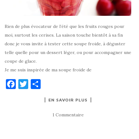
Rien de plus évocateur de l’été que les fruits rouges pour
moi, surtout les cerises. La saison touche bientôt à sa fin
donc je vous invite à tester cette soupe froide, à déguster
telle quelle pour un dessert léger, ou pour accompagner une
coupe de glace.
Je me suis inspirée de ma soupe froide de
F
T
P
a
w
ar
EN SAVOIR PLUS
c
it
ta
e
te
g
1 Commentaire
b
r
er
o