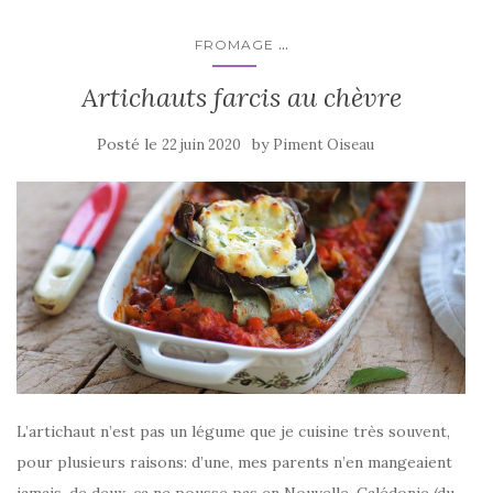
o
k
...
FROMAGE
Artichauts farcis au chèvre
Posté le
by
22 juin 2020
Piment Oiseau
L’artichaut n’est pas un légume que je cuisine très souvent,
pour plusieurs raisons: d’une, mes parents n’en mangeaient
jamais, de deux, ça ne pousse pas en Nouvelle-Calédonie (du