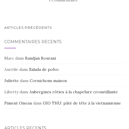
b
r
er
o
o
NAVIGATION
ARTICLES PRÉCÉDENTS
k
AU
COMMENTAIRES RÉCENTS
SEIN
DES
Marc
dans
Bandjan Bourani
ARTICLES
Aurélie
dans
Salada de polvo
Juliette
dans
Cornichons maison
Liberty
dans
Aubergines rôties à la chapelure croustillante
Piment Oiseau
dans
GIO THU: pâté de tête à la vietnamienne
ARTICLES RÉCENTS