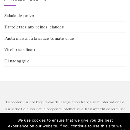
Salada de polvo
Tartelettes aux reines-claudes
Pasta maison à la sauce tomate crue
Vitello sardinato
Oi naengguk
Le contenu sur ce blog relève de la législation française et internationale
sur le droit d’auteur et la propriété intellectuelle. Il est interdit de réutiliser
ou de reproduire le contenu du site, incluant les textes, les photos ou
We use cookies to ensure that we give you the best
autres ressources iconographiques qui restent la propriété de l’auteur.
experience on our website. If you continue to use this site we
Thème par
Colorlib
. Propulsé par
WordPress