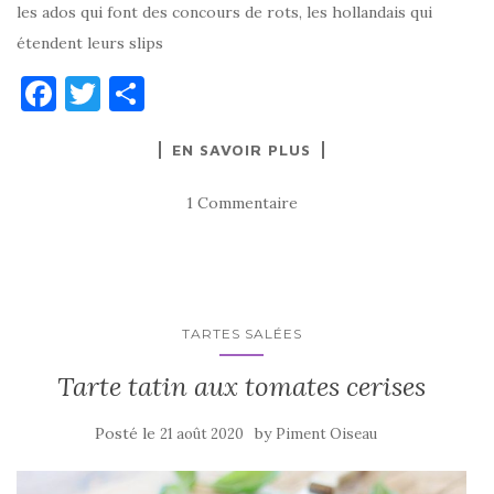
les ados qui font des concours de rots, les hollandais qui
étendent leurs slips
F
T
P
a
w
ar
EN SAVOIR PLUS
c
it
ta
e
te
g
1 Commentaire
b
r
er
o
o
k
TARTES SALÉES
Tarte tatin aux tomates cerises
Posté le
by
21 août 2020
Piment Oiseau