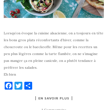
Lorsqu’on évoque la cuisine alsacienne, on a toujours en tête
les bons gros plats réconfortants d’hiver, comme la
choucroute ou le baeckeoffe. Même pour les recettes un
peu plus légères comme la tarte flambée, on ne s’imagine
pas manger ça en pleine canicule, on a plutôt tendance à
préférer les salades.
Eh bien
F
T
P
a
w
ar
EN SAVOIR PLUS
c
it
ta
e
te
g
1 Commentaire