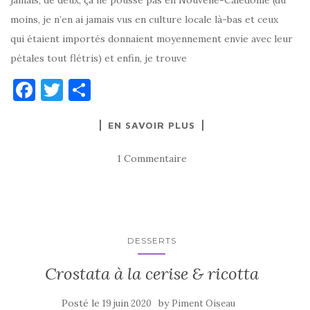
moins, je n’en ai jamais vus en culture locale là-bas et ceux
qui étaient importés donnaient moyennement envie avec leur
pétales tout flétris) et enfin, je trouve
F
T
P
a
w
ar
EN SAVOIR PLUS
c
it
ta
e
te
g
1 Commentaire
b
r
er
o
o
k
DESSERTS
Crostata à la cerise & ricotta
Posté le
by
19 juin 2020
Piment Oiseau