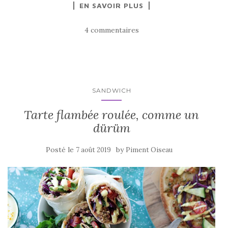
EN SAVOIR PLUS
c
it
ta
e
te
g
4 commentaires
b
r
er
o
o
k
SANDWICH
Tarte flambée roulée, comme un
dürüm
Posté le
by
7 août 2019
Piment Oiseau