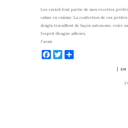
Les ravioli font partie de mes recettes préféré
calme en cuisine. La confection de ces petite
doigts travaillent de façon autonome, voire a
l’esprit divague ailleurs.
J’avais
F
T
P
a
w
ar
EN
c
it
ta
e
te
g
1
b
r
er
o
o
k