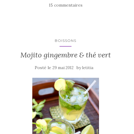
e
te
g
15 commentaires
b
r
er
o
o
k
BOISSONS
Mojito gingembre & thé vert
Posté le
by
29 mai 2012
letitia