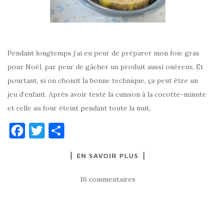
Pendant longtemps j’ai eu peur de préparer mon foie gras
pour Noël, par peur de gâcher un produit aussi onéreux. Et
pourtant, si on choisit la bonne technique, ça peut être un
jeu d’enfant. Après avoir testé la cuisson à la cocotte-minute
et celle au four éteint pendant toute la nuit,
F
T
P
a
w
ar
EN SAVOIR PLUS
c
it
ta
e
te
g
16 commentaires
b
r
er
o