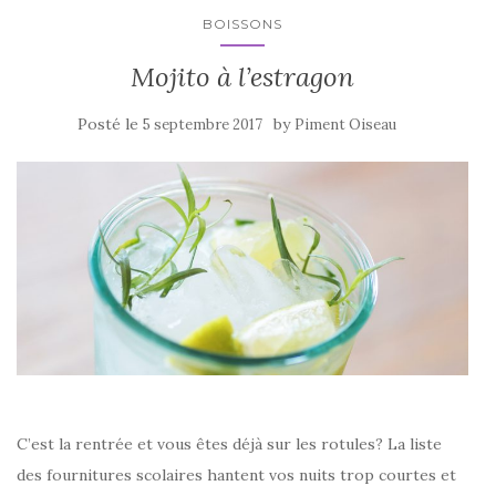
k
BOISSONS
Mojito à l’estragon
Posté le
by
5 septembre 2017
Piment Oiseau
C’est la rentrée et vous êtes déjà sur les rotules? La liste
des fournitures scolaires hantent vos nuits trop courtes et