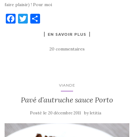
faire plaisir) ! Pour moi
F
T
P
a
w
ar
EN SAVOIR PLUS
c
it
ta
e
te
g
20 commentaires
b
r
er
o
o
k
VIANDE
Pavé d’autruche sauce Porto
Posté le
by
20 décembre 2011
letitia