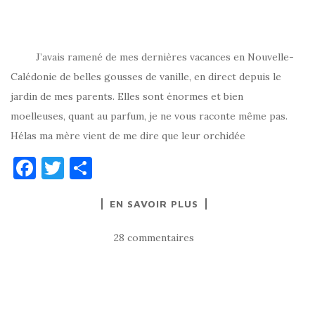
J’avais ramené de mes dernières vacances en Nouvelle-
Calédonie de belles gousses de vanille, en direct depuis le
jardin de mes parents. Elles sont énormes et bien
moelleuses, quant au parfum, je ne vous raconte même pas.
Hélas ma mère vient de me dire que leur orchidée
F
T
P
a
w
ar
EN SAVOIR PLUS
c
it
ta
e
te
g
28 commentaires
b
r
er
o
o