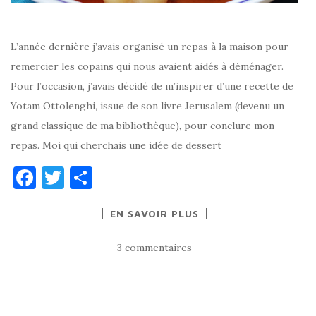
L’année dernière j’avais organisé un repas à la maison pour
remercier les copains qui nous avaient aidés à déménager.
Pour l’occasion, j’avais décidé de m’inspirer d’une recette de
Yotam Ottolenghi, issue de son livre Jerusalem (devenu un
grand classique de ma bibliothèque), pour conclure mon
repas. Moi qui cherchais une idée de dessert
F
T
P
a
w
ar
EN SAVOIR PLUS
c
it
ta
e
te
g
3 commentaires
b
r
er
o
o