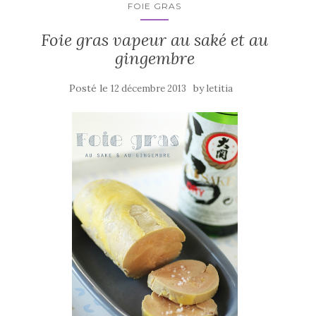
k
FOIE GRAS
Foie gras vapeur au saké et au
gingembre
Posté le
by
12 décembre 2013
letitia