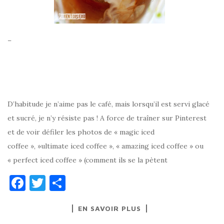
–
D’habitude je n’aime pas le café, mais lorsqu’il est servi glacé
et sucré, je n’y résiste pas ! A force de traîner sur Pinterest
et de voir défiler les photos de « magic iced
coffee », »ultimate iced coffee », « amazing iced coffee » ou
« perfect iced coffee » (comment ils se la pètent
F
T
P
a
w
ar
EN SAVOIR PLUS
c
it
ta