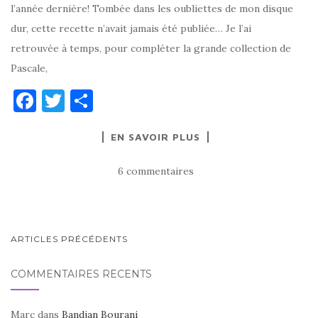
l’année dernière! Tombée dans les oubliettes de mon disque
dur, cette recette n’avait jamais été publiée… Je l’ai
retrouvée à temps, pour compléter la grande collection de
Pascale,
F
T
P
a
w
ar
EN SAVOIR PLUS
c
it
ta
e
te
g
6 commentaires
b
r
er
o
o
NAVIGATION
ARTICLES PRÉCÉDENTS
k
AU
COMMENTAIRES RÉCENTS
SEIN
DES
Marc
dans
Bandjan Bourani