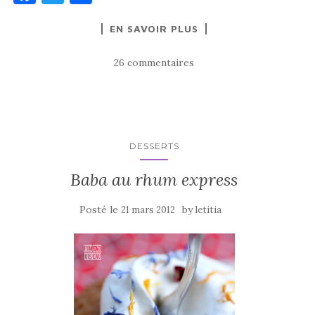
a
w
ar
EN SAVOIR PLUS
c
it
ta
e
te
g
26 commentaires
b
r
er
o
o
k
DESSERTS
Baba au rhum express
Posté le
by
21 mars 2012
letitia