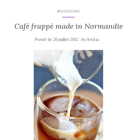
o
k
BOISSONS
Café frappé made in Normandie
Posté le
by
26 juillet 2012
letitia