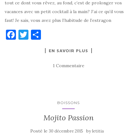
tout ce dont vous rêvez, au fond, c’est de prolonger vos
vacances avec un petit cocktail à la main? J’ai ce qu’il vous
faut! Je sais, vous avez plus l’habitude de l’estragon
F
T
P
a
w
ar
EN SAVOIR PLUS
c
it
ta
e
te
g
1 Commentaire
b
r
er
o
o
k
BOISSONS
Mojito Passion
Posté le
by
30 décembre 2015
letitia