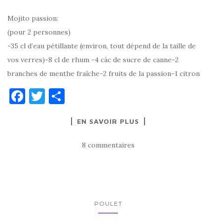
Mojito passion:
(pour 2 personnes)
-35 cl d’eau pétillante (environ, tout dépend de la taille de
vos verres)-8 cl de rhum -4 càc de sucre de canne-2
branches de menthe fraîche-2 fruits de la passion-1 citron
F
T
P
a
w
ar
EN SAVOIR PLUS
c
it
ta
e
te
g
8 commentaires
b
r
er
o
o
k
POULET