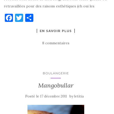
retravaillées pour des raisons esthétiques (eh oui les
F
T
P
a
w
ar
EN SAVOIR PLUS
c
it
ta
e
te
g
8 commentaires
b
r
er
o
o
k
BOULANGERIE
Mangobullar
Posté le
by
17 décembre 2011
letitia