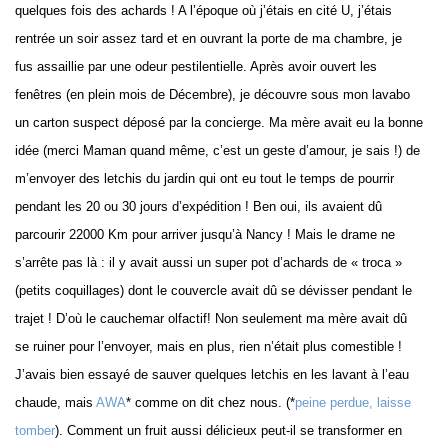
quelques fois des achards ! A l’époque où j’étais en cité U, j’étais
rentrée un soir assez tard et en ouvrant la porte de ma chambre, je
fus assaillie par une odeur pestilentielle. Après avoir ouvert les
fenêtres (en plein mois de Décembre), je découvre sous mon lavabo
un carton suspect déposé par la concierge. Ma mère avait eu la bonne
idée (merci Maman quand même, c’est un geste d’amour, je sais !) de
m’envoyer des letchis du jardin qui ont eu tout le temps de pourrir
pendant les 20 ou 30 jours d’expédition ! Ben oui, ils avaient dû
parcourir 22000 Km pour arriver jusqu’à Nancy ! Mais le drame ne
s’arrête pas là : il y avait aussi un super pot d’achards de « troca »
(petits coquillages) dont le couvercle avait dû se dévisser pendant le
trajet ! D’où le cauchemar olfactif! Non seulement ma mère avait dû
se ruiner pour l’envoyer, mais en plus, rien n’était plus comestible !
J’avais bien essayé de sauver quelques letchis en les lavant à l’eau
chaude, mais
AWA
* comme on dit chez nous. (*
peine perdue, laisse
tomber
). Comment un fruit aussi délicieux peut-il se transformer en