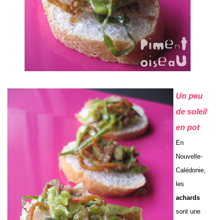
Un peu
de soleil
en pot
En
Nouvelle-
Calédonie,
les
achards
sont une