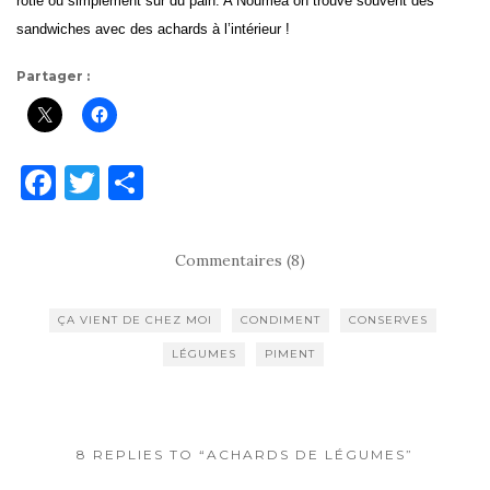
rôtie ou simplement sur du pain. A Nouméa on trouve souvent des
sandwiches avec des achards à l’intérieur !
Partager :
F
T
P
a
w
ar
c
it
ta
Commentaires (8)
e
te
g
b
r
er
ÇA VIENT DE CHEZ MOI
CONDIMENT
CONSERVES
o
LÉGUMES
PIMENT
o
k
8 REPLIES TO “ACHARDS DE LÉGUMES”