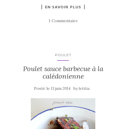
a
w
ar
EN SAVOIR PLUS
c
it
ta
e
te
g
1 Commentaire
b
r
er
o
o
k
POULET
Poulet sauce barbecue à la
calédonienne
Posté le
by
13 juin 2014
letitia