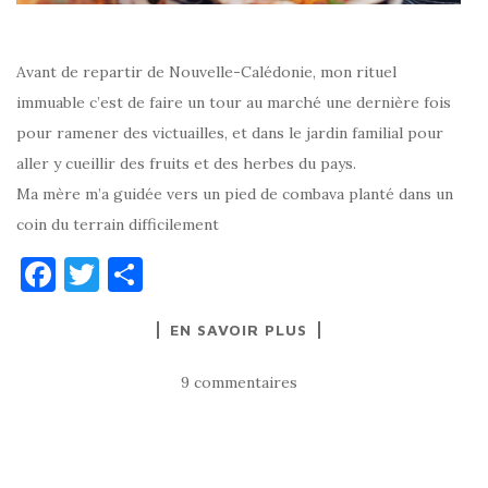
Avant de repartir de Nouvelle-Calédonie, mon rituel
immuable c’est de faire un tour au marché une dernière fois
pour ramener des victuailles, et dans le jardin familial pour
aller y cueillir des fruits et des herbes du pays.
Ma mère m’a guidée vers un pied de combava planté dans un
coin du terrain difficilement
F
T
P
a
w
ar
EN SAVOIR PLUS
c
it
ta
e
te
g
9 commentaires
b
r
er
o
o