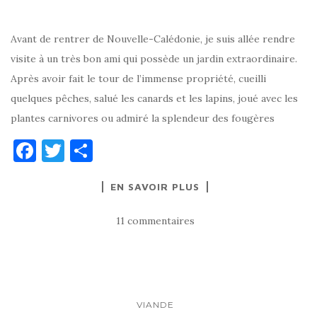
Avant de rentrer de Nouvelle-Calédonie, je suis allée rendre
visite à un très bon ami qui possède un jardin extraordinaire.
Après avoir fait le tour de l’immense propriété, cueilli
quelques pêches, salué les canards et les lapins, joué avec les
plantes carnivores ou admiré la splendeur des fougères
F
T
P
a
w
ar
EN SAVOIR PLUS
c
it
ta
e
te
g
11 commentaires
b
r
er
o
o
k
VIANDE