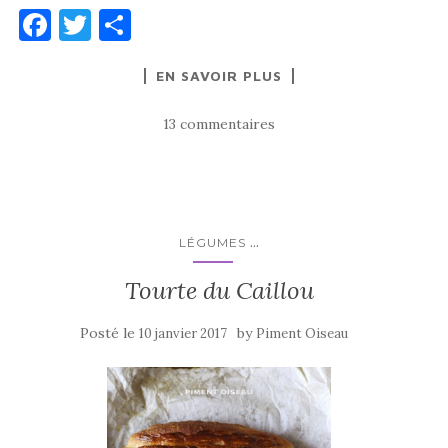
F
T
P
a
w
ar
EN SAVOIR PLUS
c
it
ta
e
te
g
13 commentaires
b
r
er
o
o
k
...
LÉGUMES
Tourte du Caillou
Posté le
by
10 janvier 2017
Piment Oiseau