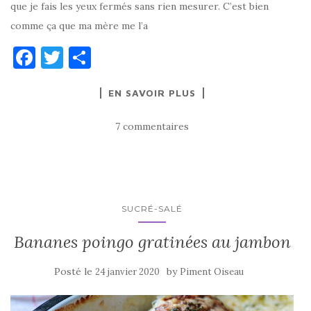
que je fais les yeux fermés sans rien mesurer. C’est bien
comme ça que ma mère me l’a
F
T
P
a
w
ar
EN SAVOIR PLUS
c
it
ta
e
te
g
7 commentaires
b
r
er
o
o
k
SUCRÉ-SALÉ
Bananes poingo gratinées au jambon
Posté le
by
24 janvier 2020
Piment Oiseau