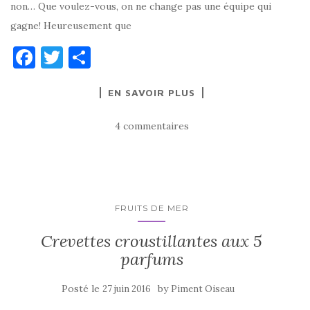
non… Que voulez-vous, on ne change pas une équipe qui
gagne! Heureusement que
F
T
P
a
w
ar
EN SAVOIR PLUS
c
it
ta
e
te
g
4 commentaires
b
r
er
o
o
k
FRUITS DE MER
Crevettes croustillantes aux 5
parfums
Posté le
by
27 juin 2016
Piment Oiseau