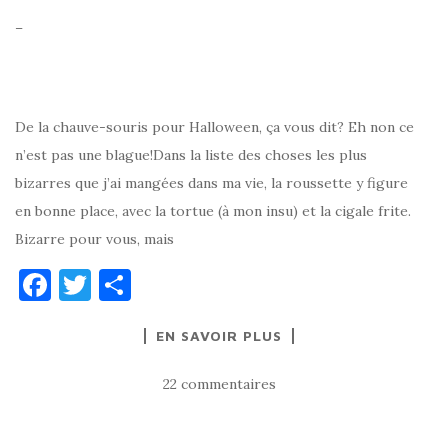
–
De la chauve-souris pour Halloween, ça vous dit? Eh non ce
n’est pas une blague!Dans la liste des choses les plus
bizarres que j’ai mangées dans ma vie, la roussette y figure
en bonne place, avec la tortue (à mon insu) et la cigale frite.
Bizarre pour vous, mais
F
T
P
a
w
ar
EN SAVOIR PLUS
c
it
ta
e
te
g
22 commentaires
b
r
er
o