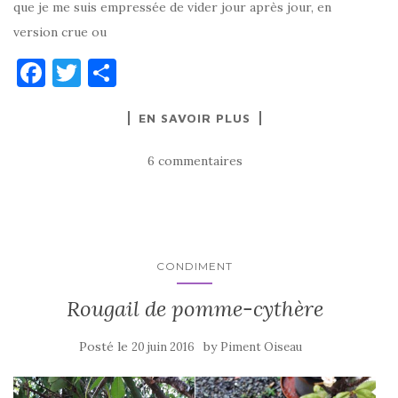
que je me suis empressée de vider jour après jour, en
version crue ou
F
T
P
a
w
ar
EN SAVOIR PLUS
c
it
ta
e
te
g
6 commentaires
b
r
er
o
o
k
CONDIMENT
Rougail de pomme-cythère
Posté le
by
20 juin 2016
Piment Oiseau