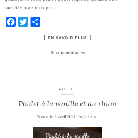
sacrifiée pour un repas
F
T
P
a
w
ar
EN SAVOIR PLUS
c
it
ta
e
te
g
16 commentaires
b
r
er
o
o
k
POULET
Poulet à la vanille et au rhum
Posté le
by
3 avril 2014
letitia