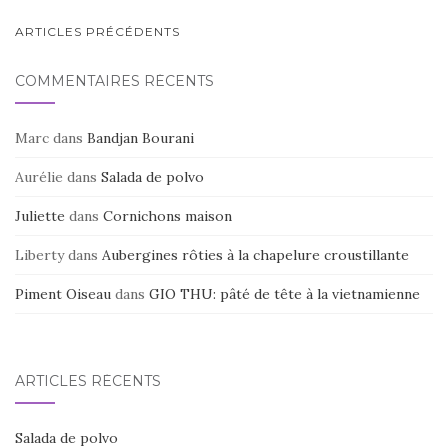
o
NAVIGATION
ARTICLES PRÉCÉDENTS
k
AU
COMMENTAIRES RÉCENTS
SEIN
DES
Marc
dans
Bandjan Bourani
ARTICLES
Aurélie
dans
Salada de polvo
Juliette
dans
Cornichons maison
Liberty
dans
Aubergines rôties à la chapelure croustillante
Piment Oiseau
dans
GIO THU: pâté de tête à la vietnamienne
ARTICLES RÉCENTS
Salada de polvo