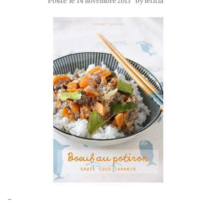
Posté le
by
14 novembre 2013
letitia
–