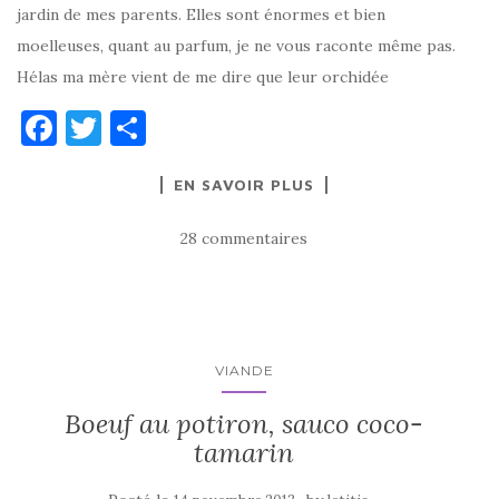
jardin de mes parents. Elles sont énormes et bien
moelleuses, quant au parfum, je ne vous raconte même pas.
Hélas ma mère vient de me dire que leur orchidée
F
T
P
a
w
ar
EN SAVOIR PLUS
c
it
ta
e
te
g
28 commentaires
b
r
er
o
o
k
VIANDE
Boeuf au potiron, sauco coco-
tamarin