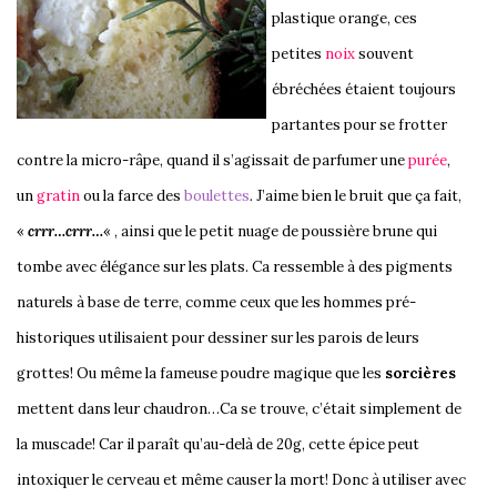
plastique orange, ces
petites
noix
souvent
ébréchées étaient toujours
partantes pour se frotter
contre la micro-râpe, quand il s’agissait de parfumer une
purée
,
un
gratin
ou la farce des
boulettes
.
J’aime bien le bruit que ça fait,
«
crrr…crrr…
« , ainsi que le petit nuage de poussière brune qui
tombe avec élégance sur les plats. Ca ressemble à des pigments
naturels à base de terre, comme ceux que les hommes pré-
historiques utilisaient pour dessiner sur les parois de leurs
grottes! Ou même la fameuse poudre magique que les
sorcières
mettent dans leur chaudron…Ca se trouve, c’était simplement de
la muscade! Car il paraît qu’au-delà de 20g, cette épice peut
intoxiquer le cerveau et même causer la mort! Donc à utiliser avec