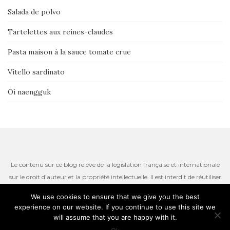
Salada de polvo
Tartelettes aux reines-claudes
Pasta maison à la sauce tomate crue
Vitello sardinato
Oi naengguk
Le contenu sur ce blog relève de la législation française et internationale
sur le droit d’auteur et la propriété intellectuelle. Il est interdit de réutiliser
ou de reproduire le contenu du site, incluant les textes, les photos ou
We use cookies to ensure that we give you the best
autres ressources iconographiques qui restent la propriété de l’auteur.
experience on our website. If you continue to use this site we
Thème par
Colorlib
. Propulsé par
WordPress
will assume that you are happy with it.