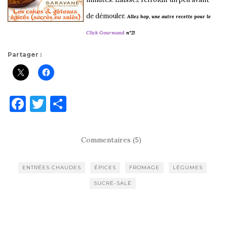
de démouler.
Allez hop, une autre recette pour le
Click Gourmand
n°2!
Partager :
F
T
P
a
w
ar
c
it
ta
Commentaires (5)
e
te
g
b
r
er
ENTRÉES CHAUDES
ÉPICES
FROMAGE
LÉGUMES
o
SUCRÉ-SALÉ
o
k