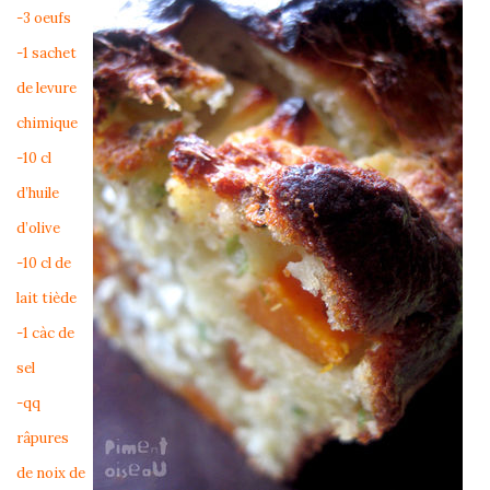
-3 oeufs
-1 sachet
de levure
chimique
-10 cl
d’huile
d’olive
-10 cl de
lait tiède
-1 càc de
sel
-qq
râpures
de noix de