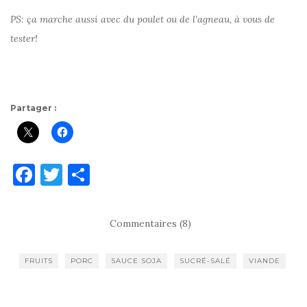
PS: ça marche aussi avec du poulet ou de l’agneau, à vous de
tester!
Partager :
F
T
P
a
w
ar
c
it
ta
Commentaires (8)
e
te
g
b
r
er
FRUITS
PORC
SAUCE SOJA
SUCRÉ-SALÉ
VIANDE
o
o