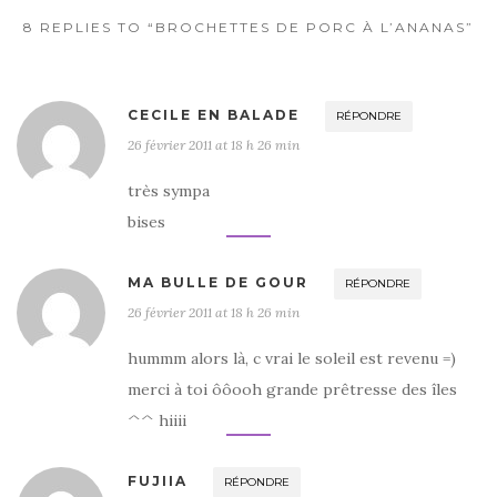
k
8 REPLIES TO “BROCHETTES DE PORC À L’ANANAS”
CECILE EN BALADE
RÉPONDRE
26 février 2011 at 18 h 26 min
très sympa
bises
MA BULLE DE GOUR
RÉPONDRE
26 février 2011 at 18 h 26 min
hummm alors là, c vrai le soleil est revenu =)
merci à toi ôôooh grande prêtresse des îles
^^ hiiii
FUJIIA
RÉPONDRE