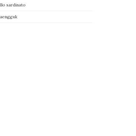
llo sardinato
naengguk