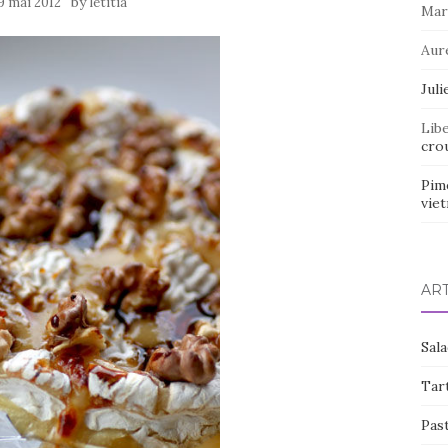
by
9 mai 2012
letitia
Mar
Aur
Juli
Lib
crou
Pim
vie
AR
Sal
Tart
Pas