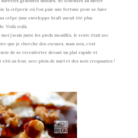
 navettes gratuites inutiles, 40 touristes au mètre
is: la crêperie où l’on paie une fortune pour se faire
 ma crêpe (une enveloppe kraft aurait été plus
e. Voilà voilà.
oi j’avais juste les pieds mouillés, le reste était sec
ire que je cherche des excuses, mais non, c’est
vie de se réconforter devant un plat rapide et
ti au four, avec plein de miel et des noix croquantes !