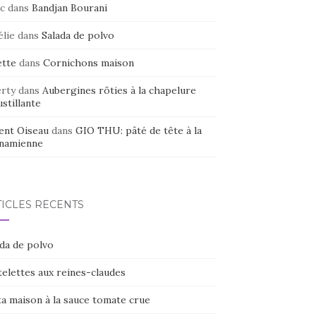
c
dans
Bandjan Bourani
élie
dans
Salada de polvo
ette
dans
Cornichons maison
erty
dans
Aubergines rôties à la chapelure
stillante
ent Oiseau
dans
GIO THU: pâté de tête à la
tnamienne
TICLES RÉCENTS
ada de polvo
elettes aux reines-claudes
ta maison à la sauce tomate crue