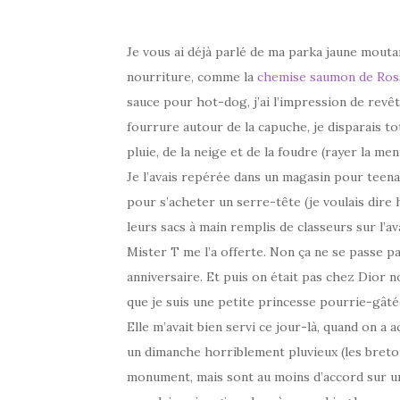
Je vous ai déjà parlé de ma parka jaune moutar
nourriture, comme la
chemise saumon de Ros
sauce pour hot-dog, j’ai l’impression de revêti
fourrure autour de la capuche, je disparais to
pluie, de la neige et de la foudre (rayer la ment
Je l’avais repérée dans un magasin pour teena
pour s’acheter un serre-tête (je voulais dire 
leurs sacs à main remplis de classeurs sur l’avan
Mister T me l’a offerte. Non ça ne se passe pa
anniversaire. Et puis on était pas chez Dior no
que je suis une petite princesse pourrie-gâtée
Elle m’avait bien servi ce jour-là, quand on a
un dimanche horriblement pluvieux (les breto
monument, mais sont au moins d’accord sur une