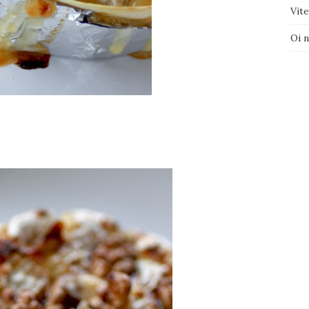
Vite
Oi 
–