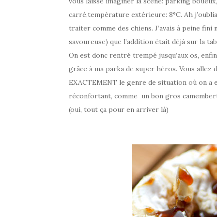
vous laisse imaginer la scène: parking boueux,
carré,température extérieure: 8°C. Ah j’oublia
traiter comme des chiens. J’avais à peine fini
savoureuse) que l’addition était déjà sur la tabl
On est donc rentré trempé jusqu’aux os, enfin m
grâce à ma parka de super héros. Vous allez d
EXACTEMENT le genre de situation où on a en
réconfortant, comme un bon gros camembert rô
(oui, tout ça pour en arriver là)