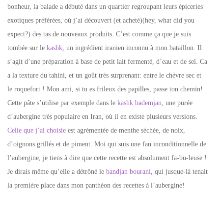
bonheur, la balade a débuté dans un quartier regroupant leurs épiceries
exotiques préférées, où j’ai découvert (et acheté)(hey, what did you
expect?) des tas de nouveaux produits. C’est comme ça que je suis
tombée sur le
kashk
, un ingrédient iranien inconnu à mon bataillon. Il
s’agit d’une préparation à base de petit lait fermenté, d’eau et de sel. Ca
a la texture du tahini, et un goût très surprenant: entre le chèvre sec et
le roquefort ! Mon ami, si tu es frileux des papilles, passe ton chemin!
Cette pâte s’utilise par exemple dans le
kashk bademjan
, une purée
d’aubergine très populaire en Iran, où il en existe plusieurs versions.
Celle que j’ai choisie
est agrémentée de menthe séchée, de noix,
d’oignons grillés et de piment. Moi qui suis une fan inconditionnelle de
l’aubergine, je tiens à dire que cette recette est absolument fa-bu-leuse !
Je dirais même qu’elle a détrôné le
bandjan bourani
, qui jusque-là tenait
la première place dans mon panthéon des recettes à l’aubergine!