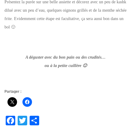
Présentez la purée sur une belle assiette et décorez avec un peu de kashk
dilué avec un peu d’eau, quelques oignons grillés et de la menthe séchée
frite. Evidemment cette étape est facultative, ça sera aussi bon dans un
bol 🙂
A déguster avec du bon pain ou des crudités…
ou à la petite cuillère 🙂
Partager :
Fa
T
Pa
ce
wi
rt