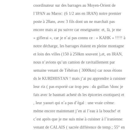
coordinateur sur des barrages au Moyen-Orient de
l’IPAN au Maroc: (6 1/2 ans en IRAN) notre premier
poste à 28ans, avec 3 fils dont un ne marchait pas
encore mais ai pu suivre car enseignante: et, là, je me
« giflerai », car je n’ai pas connu ce : » KAHK « !!!!! à
notre décharge, les barrages étaient en pleine montagne
et loin des villes (150 à 250km souvent ),et, en IRAN,
nous n’avions qu’un camion de ravitaillement par
semaine venant de Téhéran ( 3000km) car nous étions
ds le KURDHISTAN ! mais j’ai pu apprendre à cuisiner
leur riz ( pas exporté car trop peu : du guillan !donc je
fais avec le basmati acheté ds les épiceries exotiques) et
, leur yaourt qui n’a pas d’égal : une vraie crème:
méme encore maintenant j’en ai l’eau à la bouche! et
c’est après que je me suis mise à cuisiner à l’iranienne:
venant de CALAIS ( sacrée différence de temp.; 55° en