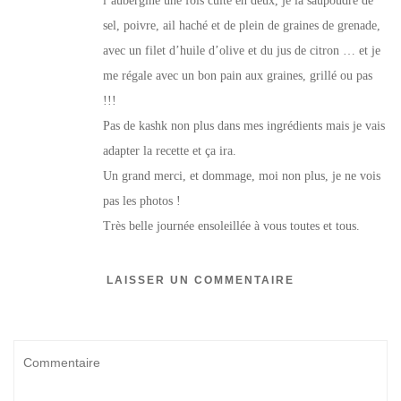
l’aubergine une fois cuite en deux, je la saupoudre de
sel, poivre, ail haché et de plein de graines de grenade,
avec un filet d’huile d’olive et du jus de citron … et je
me régale avec un bon pain aux graines, grillé ou pas
!!!
Pas de kashk non plus dans mes ingrédients mais je vais
adapter la recette et ça ira.
Un grand merci, et dommage, moi non plus, je ne vois
pas les photos !
Très belle journée ensoleillée à vous toutes et tous.
LAISSER UN COMMENTAIRE