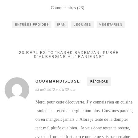
bo
tte
ag
Commentaires (23)
ok
r
er
ENTRÉES FROIDES
IRAN
LÉGUMES
VÉGÉTARIEN
23 REPLIES TO “KASHK BADEMJAN: PURÉE
D’AUBERGINE À L’IRANIENNE”
GOURMANDISEUSE
RÉPONDRE
25 août 2012 at 0 h 30 min
Merci pour cette découverte. J’y connais rien en cuisine
iranienne… et en aubergine non plus. Chez mes parents,
on en mangeait jamais… Alors je tente de la dompter
tant mal plutôt que bien.. Je vais donc tester ta recette,
avec du fromage fort, parce que je ne suis pas certaine