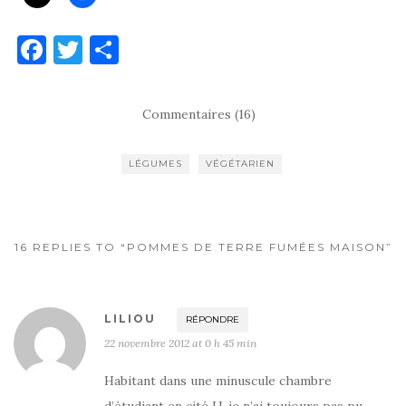
F
T
P
a
w
ar
c
it
ta
Commentaires (16)
e
te
g
b
r
er
LÉGUMES
VÉGÉTARIEN
o
o
k
16 REPLIES TO “POMMES DE TERRE FUMÉES MAISON”
LILIOU
RÉPONDRE
22 novembre 2012 at 0 h 45 min
Habitant dans une minuscule chambre
d’étudiant en cité U, je n’ai toujours pas pu