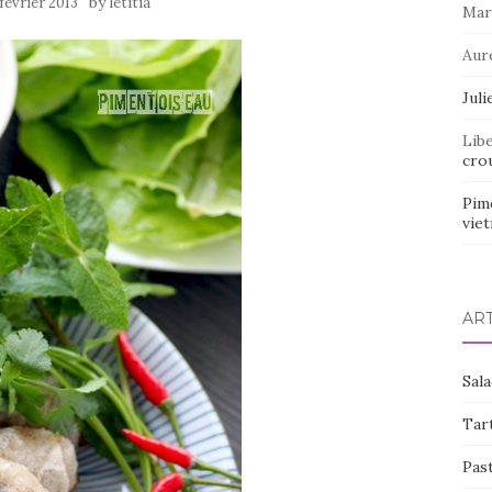
by
 février 2013
letitia
Mar
Aur
Juli
Lib
crou
Pim
vie
AR
Sal
Tart
Pas