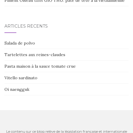
Piment Oiseau
dans
GIO THU: pâté de tête à la vietnamienne
ARTICLES RÉCENTS
Salada de polvo
Tartelettes aux reines-claudes
Pasta maison à la sauce tomate crue
Vitello sardinato
Oi naengguk
Le contenu sur ce blog relève de la législation française et internationale