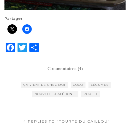
Partager :
F
T
P
a
w
ar
c
it
ta
Commentaires (4)
e
te
g
b
r
er
ÇA VIENT DE CHEZ MOI
COCO
LÉGUMES
o
NOUVELLE-CALÉDONIE
POULET
o
k
4 REPLIES TO “TOURTE DU CAILLOU”