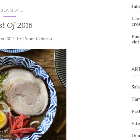
Juli
...
BLA BLA
Lib
st Of 2016
crou
Pim
by
ier 2017
Piment Oiseau
vie
AR
Sal
Tart
Pas
Vite
Oi 