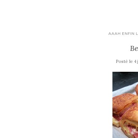
o
k
AAAH ENFIN L
Be
Posté le
4 