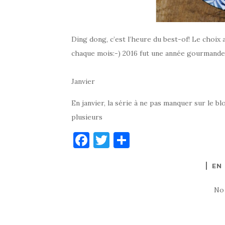
Ding dong, c’est l’heure du best-of! Le choix 
chaque mois:-) 2016 fut une année gourmande, 
Janvier
En janvier, la série à ne pas manquer sur le b
plusieurs
F
T
P
a
w
ar
EN
c
it
ta
e
te
g
No
b
r
er
o