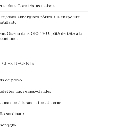
ette
dans
Cornichons maison
erty
dans
Aubergines rôties à la chapelure
stillante
ent Oiseau
dans
GIO THU: pâté de tête à la
tnamienne
TICLES RÉCENTS
ada de polvo
elettes aux reines-claudes
ta maison à la sauce tomate crue
llo sardinato
naengguk