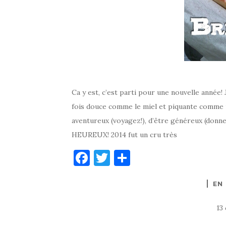
Ca y est, c’est parti pour une nouvelle année!
fois douce comme le miel et piquante comme 
aventureux (voyagez!), d’être généreux (donne
HEUREUX! 2014 fut un cru très
F
T
P
a
w
ar
EN
c
it
ta
e
te
g
13
b
r
er