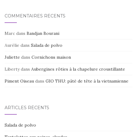
COMMENTAIRES RÉCENTS
Marc
dans
Bandjan Bourani
Aurélie
dans
Salada de polvo
Juliette
dans
Cornichons maison
Liberty
dans
Aubergines rôties à la chapelure croustillante
Piment Oiseau
dans
GIO THU: pâté de tête à la vietnamienne
ARTICLES RÉCENTS
Salada de polvo
Tartelettes aux reines-claudes