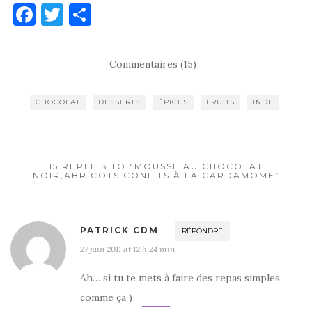
F
T
P
a
w
ar
c
it
ta
Commentaires (15)
e
te
g
b
r
er
CHOCOLAT
DESSERTS
ÉPICES
FRUITS
INDE
o
o
k
15 REPLIES TO “MOUSSE AU CHOCOLAT
NOIR,ABRICOTS CONFITS À LA CARDAMOME”
PATRICK CDM
RÉPONDRE
27 juin 2011 at 12 h 24 min
Ah… si tu te mets à faire des repas simples
comme ça )