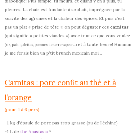
diabolique! Plus simple, tu meurs, et quand y en a plus, tu
pleures. La chair est fondante à souhait, imprégnée par la
suavité des agrumes et la chaleur des épices. Et puis c’est
pas un plat « prise de tête »: on peut déguster ces
carnitas
(qui signifie « petites viandes ») avec tout ce que vous voulez
et à toute heure! Hummm
(riz, pain, galettes, pommes de terre vapeur…)
je me ferais bien un p’tit brunch mexicain moi…
Carnitas : porc confit au thé et à
l’orange
(pour 4 à 6 pers)
-1 kg d’épaule de porc pas trop grasse (ou de l’échine)
-1 L de
thé Anastasia
*