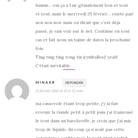
humm… oui ça a l’air génialement bon et tout
et tout, mais le mercredi 29 février… existe pas!
non non non. mais on dirait que c’est déjà
passé, je vais voir sur le net. Continue en tout
cas et fait nous un tajine de dates la prochaine
fois.
Ting ting ting tong tin (cymballes)! yeah!
C’était inévitable.
MINA68
RÉPONDRE
27 février 2012 at 19 h 32 min
ma casserole étant trop petite, j’y ai fait
revenir la viande petit à petit puis j’ai transvasé
le tout dans un baeckeoffe. je crois que j’ai mis
trop de liquide, du coup ça n’avait pas cette
consistance confite mais le goût était parfait,