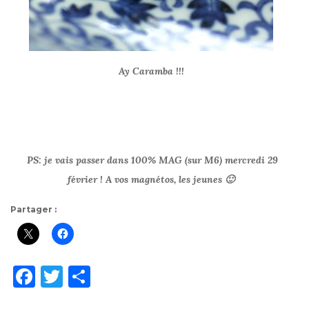
Ay Caramba !!!
PS: je vais passer dans 100% MAG (sur M6) mercredi 29
février ! A vos magnétos, les jeunes 🙂
Partager :
F
T
P
a
w
ar