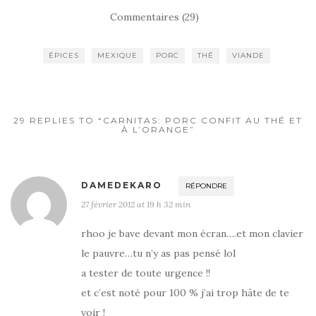
c
it
ta
Commentaires (29)
e
te
g
b
r
er
ÉPICES
MEXIQUE
PORC
THÉ
VIANDE
o
o
k
29 REPLIES TO “CARNITAS: PORC CONFIT AU THÉ ET
À L’ORANGE”
DAMEDEKARO
RÉPONDRE
27 février 2012 at 19 h 32 min
rhoo je bave devant mon écran….et mon clavier
le pauvre…tu n’y as pas pensé lol
a tester de toute urgence !!
et c’est noté pour 100 % j’ai trop hâte de te
voir !