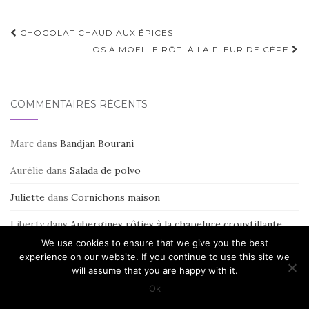
Navigation
CHOCOLAT CHAUD AUX ÉPICES
d'article
OS À MOELLE RÔTI À LA FLEUR DE CÈPE
COMMENTAIRES RÉCENTS
Marc
dans
Bandjan Bourani
Aurélie
dans
Salada de polvo
Juliette
dans
Cornichons maison
Liberty
dans
Aubergines rôties à la chapelure croustillante
We use cookies to ensure that we give you the best
Piment Oiseau
dans
GIO THU: pâté de tête à la vietnamienne
experience on our website. If you continue to use this site we
will assume that you are happy with it.
Ok