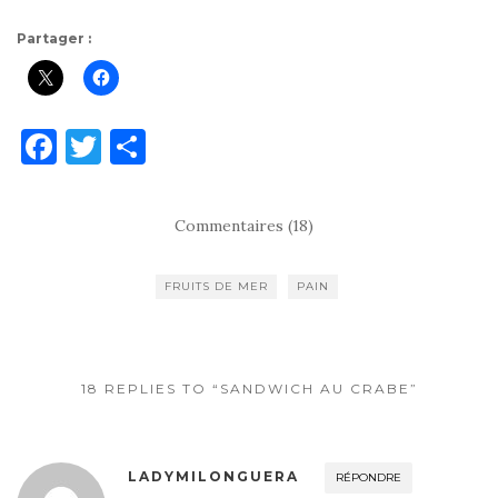
Partager :
F
T
P
a
w
ar
c
it
ta
Commentaires (18)
e
te
g
b
r
er
FRUITS DE MER
PAIN
o
o
k
18 REPLIES TO “SANDWICH AU CRABE”
LADYMILONGUERA
RÉPONDRE