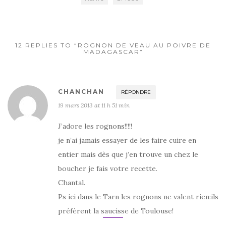
o
o
k
12 REPLIES TO “ROGNON DE VEAU AU POIVRE DE
MADAGASCAR”
CHANCHAN
RÉPONDRE
19 mars 2013 at 11 h 51 min
J’adore les rognons!!!!!
je n’ai jamais essayer de les faire cuire en
entier mais dès que j’en trouve un chez le
boucher je fais votre recette.
Chantal.
Ps ici dans le Tarn les rognons ne valent rien:ils
préfèrent la saucisse de Toulouse!