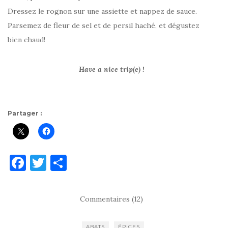
Dressez le rognon sur une assiette et nappez de sauce.
Parsemez de fleur de sel et de persil haché, et dégustez
bien chaud!
Have a nice trip(e) !
Partager :
F
T
P
a
w
ar
c
it
ta
Commentaires (12)
e
te
g
b
r
er
ABATS
ÉPICES