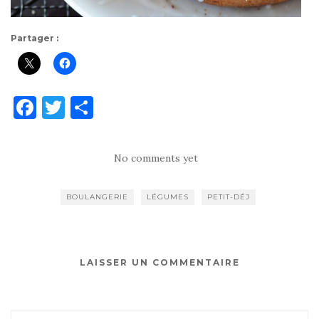
Partager :
F
T
P
a
w
ar
c
it
ta
No comments yet
e
te
g
b
r
er
BOULANGERIE
LÉGUMES
PETIT-DÉJ
o
o
k
LAISSER UN COMMENTAIRE