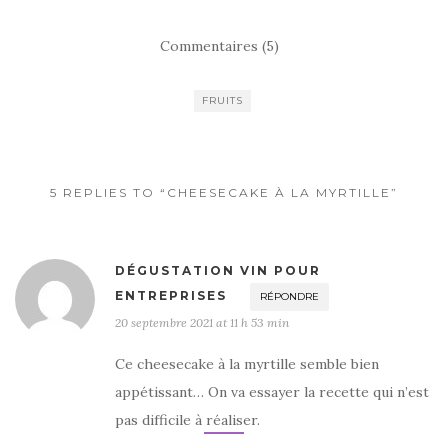
a
w
ar
c
it
ta
Commentaires (5)
e
te
g
b
r
er
FRUITS
o
o
k
5 REPLIES TO “CHEESECAKE À LA MYRTILLE”
DÉGUSTATION VIN POUR
ENTREPRISES
RÉPONDRE
20 septembre 2021 at 11 h 53 min
Ce cheesecake à la myrtille semble bien
appétissant… On va essayer la recette qui n’est
pas difficile à réaliser.