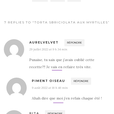
o
o
k
7 REPLIES TO “TORTA SBRICIOLATA AUX MYRTILLES”
AURELVELVET
RÉPONDRE
29 juillet 2022 at 9 h 34 min
Punaise, tu sais que j’avais oublié cette
recette?!! Je vais en refaire très vite.
PIMENT OISEAU
RÉPONDRE
9 août 2022 at 16 h 46 min
Ahah dire que moi j’en refais chaque été !
RITA
RÉPONDRE