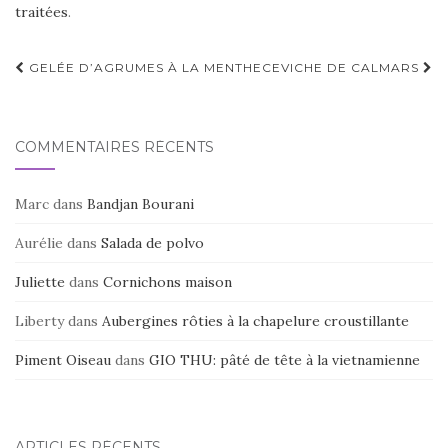
traitées
.
Navigation
GELÉE D’AGRUMES À LA MENTHE
CEVICHE DE CALMARS
d'article
COMMENTAIRES RÉCENTS
Marc
dans
Bandjan Bourani
Aurélie
dans
Salada de polvo
Juliette
dans
Cornichons maison
Liberty
dans
Aubergines rôties à la chapelure croustillante
Piment Oiseau
dans
GIO THU: pâté de tête à la vietnamienne
ARTICLES RÉCENTS