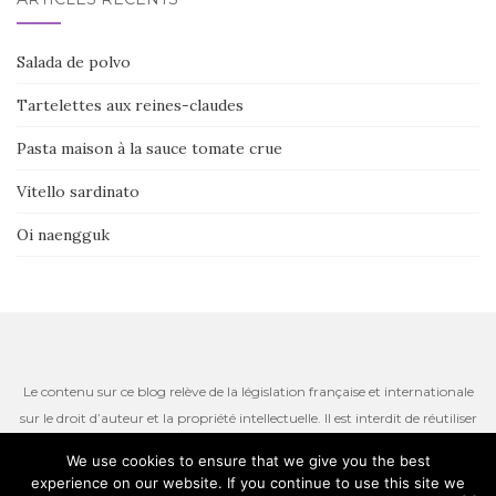
Salada de polvo
Tartelettes aux reines-claudes
Pasta maison à la sauce tomate crue
Vitello sardinato
Oi naengguk
Le contenu sur ce blog relève de la législation française et internationale
sur le droit d’auteur et la propriété intellectuelle. Il est interdit de réutiliser
ou de reproduire le contenu du site, incluant les textes, les photos ou
We use cookies to ensure that we give you the best
autres ressources iconographiques qui restent la propriété de l’auteur.
experience on our website. If you continue to use this site we