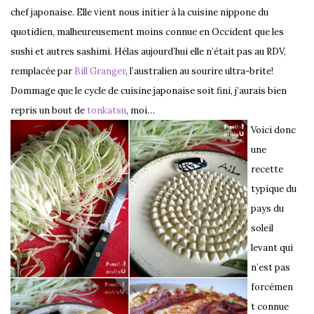
chef japonaise. Elle vient nous initier à la cuisine nippone du
quotidien, malheureusement moins connue en Occident que les
sushi et autres sashimi. Hélas aujourd’hui elle n’était pas au RDV,
remplacée par
Bill Granger
, l’australien au sourire ultra-brite!
Dommage que le cycle de cuisine japonaise soit fini, j’aurais bien
repris un bout de
tonkatsu
, moi…
Voici donc
une
recette
typique du
pays du
soleil
levant qui
n’est pas
forcémen
t connue