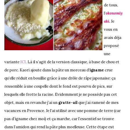
de tous,
l’
okonomiy
aki
. Je
vous en
avais déja
proposé
une
variante
ICI
. Là il s’agit de la version classique, à base de chou et
de porc. Kaori ajoute dans la pâte un morceau d’
igname
crue
qu’elle réduit en bouillie grâce à une drôle de râpe japonaise: ça
ressemble à une coupelle dont le fond est pourvu de pics, sur
lesquels elle frotte la racine. Evidemment je ne possède pas cet
objet, mais en revanche j’ai un
gratte-ail
que j’ai ramené de mes
vacances en Provence. Je l’ai utilisé avec une pomme de terre (car
pas d’igname chez moi) et ça marche, car l’essentiel se trouve
dans l’amidon qui rend la pâte plus moelleuse. Cette étape est