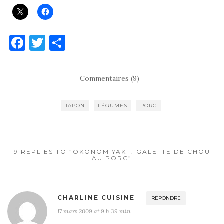
F
T
P
a
w
ar
c
it
ta
Commentaires (9)
e
te
g
b
r
er
JAPON
LÉGUMES
PORC
o
o
k
9 REPLIES TO “OKONOMIYAKI : GALETTE DE CHOU
AU PORC”
CHARLINE CUISINE
RÉPONDRE
17 mars 2009 at 9 h 39 min