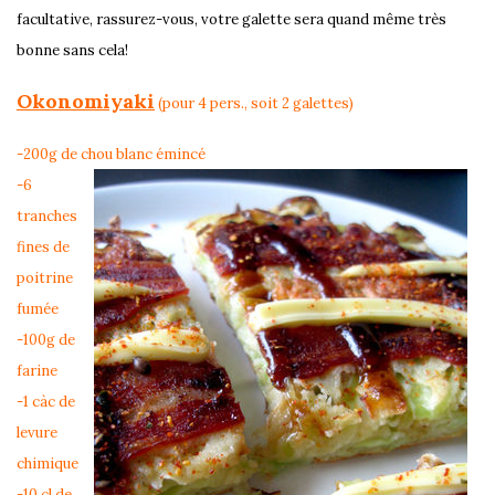
facultative, rassurez-vous, votre galette sera quand même très
bonne sans cela!
Okonomiyaki
(pour 4 pers., soit 2 galettes)
-200g de chou blanc émincé
-6
tranches
fines de
poitrine
fumée
-100g de
farine
-1 càc de
levure
chimique
-10 cl de