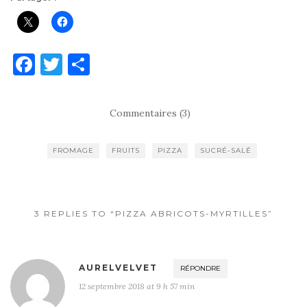
F
T
P
a
w
ar
c
it
ta
Commentaires (3)
e
te
g
b
r
er
FROMAGE
FRUITS
PIZZA
SUCRÉ-SALÉ
o
o
k
3 REPLIES TO “PIZZA ABRICOTS-MYRTILLES”
AURELVELVET
RÉPONDRE
12 septembre 2018 at 9 h 57 min