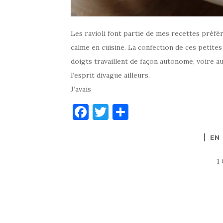
Les ravioli font partie de mes recettes préféré
calme en cuisine. La confection de ces petite
doigts travaillent de façon autonome, voire a
l’esprit divague ailleurs.
J’avais
F
T
P
a
w
ar
EN
c
it
ta
e
te
g
1
b
r
er
o
o