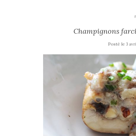
k
Champignons farcis
Posté le
3 avr