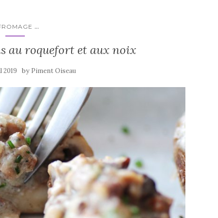
...
FROMAGE
 au roquefort et aux noix
by
il 2019
Piment Oiseau