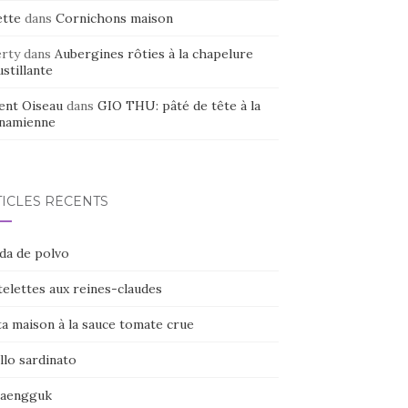
ette
dans
Cornichons maison
erty
dans
Aubergines rôties à la chapelure
stillante
ent Oiseau
dans
GIO THU: pâté de tête à la
tnamienne
TICLES RÉCENTS
ada de polvo
elettes aux reines-claudes
ta maison à la sauce tomate crue
llo sardinato
naengguk