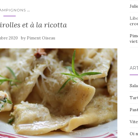
Juli
...
AMPIGNONS
Lib
rolles et à la ricotta
crou
Pim
by
mbre 2020
Piment Oiseau
vie
AR
Sal
Tart
Pas
Vite
Oi 