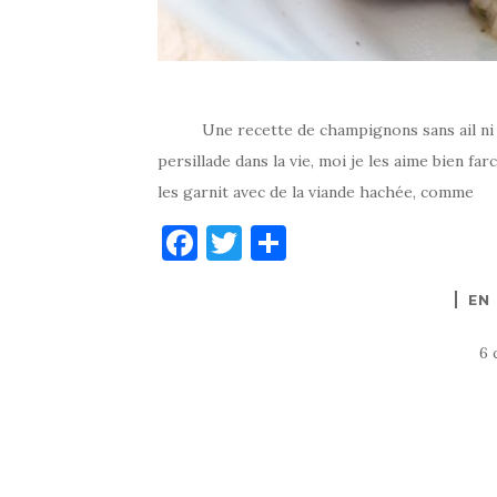
Une recette de champignons sans ail ni persi
persillade dans la vie, moi je les aime bien far
les garnit avec de la viande hachée, comme
F
T
P
a
w
ar
EN
c
it
ta
e
te
g
6 
b
r
er
o
o
k