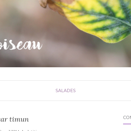
SALADES
car timun
CO