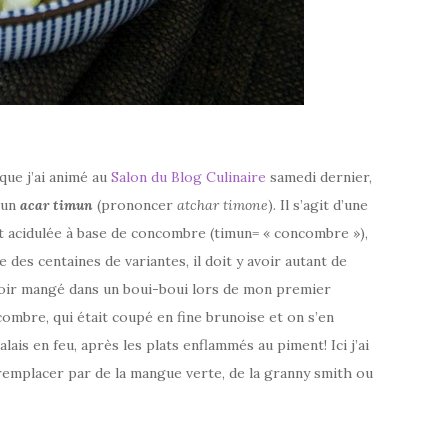
ue j’ai animé au
Salon du Blog Culinaire
samedi dernier,
’un
acar timun
(prononcer
atchar timone
). Il s’agit d’une
 et acidulée à base de concombre (timun= « concombre »),
e des centaines de variantes, il doit y avoir autant de
avoir mangé dans un boui-boui lors de mon premier
combre, qui était coupé en fine brunoise et on s’en
ais en feu, après les plats enflammés au piment! Ici j’ai
e remplacer par de la mangue verte, de la granny smith ou