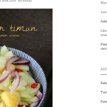
by
6 avril 2014
letitia
Mar
Aur
Juli
Lib
crou
Pim
vie
AR
Sal
Tart
Pas