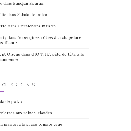
c
dans
Bandjan Bourani
élie
dans
Salada de polvo
ette
dans
Cornichons maison
erty
dans
Aubergines rôties à la chapelure
stillante
ent Oiseau
dans
GIO THU: pâté de tête à la
tnamienne
TICLES RÉCENTS
ada de polvo
elettes aux reines-claudes
ta maison à la sauce tomate crue