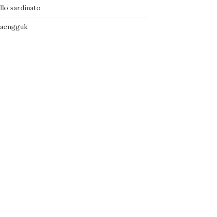
llo sardinato
naengguk